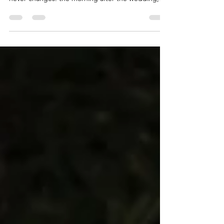
Castello di Petrata, I have seen something that
never changes: the morning after the wedding,
before the brunch is even served, couples are
already talking about the photographs. Not the
flowers. Not the menu, despite how extraordinary
our Umbrian kitchen is. Not even the ceremony,
though I have watched hundreds of them move
entire rooms to tears. The photographs. Because
the photographs are what remains when the
weekend is ov